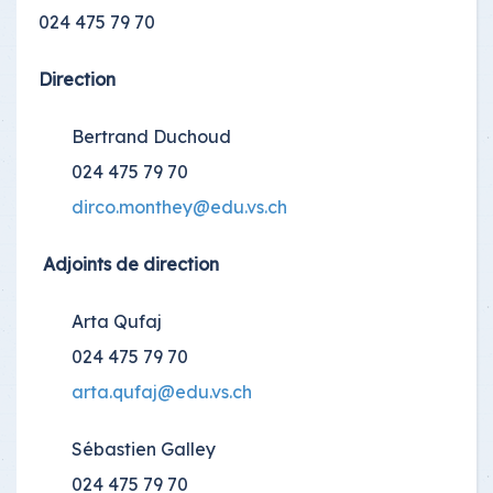
024 475 79 70
Direction
Bertrand Duchoud
024 475 79 70
dirco.monthey@edu.vs.ch
Adjoints de direction
Arta Qufaj
024 475 79 70
arta.qufaj@edu.vs.ch
Sébastien Galley
024 475 79 70