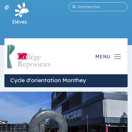
@
Elèves
Cycle d'orientation Monthey