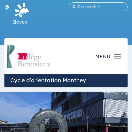
@
Elèves
Cycle d'orientation Monthey