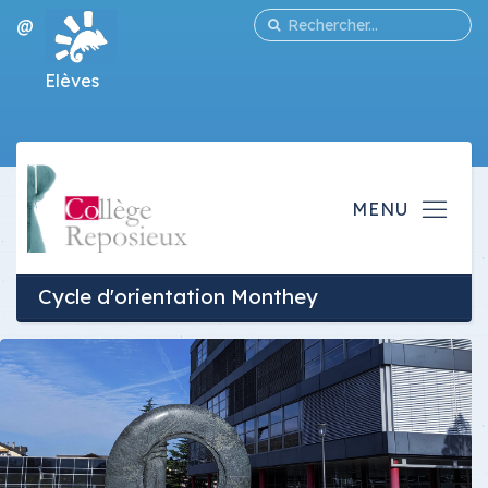
@
Elèves
Cycle d'orientation Monthey