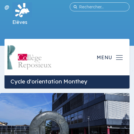
@
Elèves
Cycle d'orientation Monthey