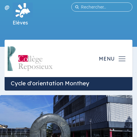
@
Elèves
Cycle d'orientation Monthey